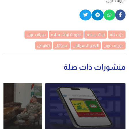
جوزاف عون.
حزب الله
نواف سلام
حكومة نواف سلام
جوزاف عون
جوزيف عون
العدو الاسرائيلي
اسرائيل
تفاوض
منشورات ذات صلة