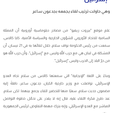
وهي حاولت ترتيب لقاء يجمعه بجدعون ساعر
علم موقع "بيروت ريفيو" من مصادر دبلوماسية أوروبية أن الممثلة
السامية للاتحاد الأوروبي للشؤون الخارجية والسياسة الأمنية، كايا كالاس،
سمعت من رئيس الحكومة نواف سلام، خلال لقائها به في 21 نيسان، أن
المشكلة في لبنان هي مع حزب الله وليس مع "إسرائيل"، وأن حزب الله هو
من جرّ البلد إلى الحرب وليس "إسرائيل".
وبناءً على اللغة "الإيجابية" التي سمعتها كالاس من سلام تجاه العدو
الإسرائيلي، تواصلت مع وزير خارجية الكيان، جدعون ساعر، ناقلةً إليه
مضمون حديث سلام، سعيًا منها للتحضير للقاء يجمع بينهما. لكن سلام،
عند طرح فكرة اللقاء عليه، قال إنه لا يقدر على تحمّل خطوة التواصل
المباشر مع العدو الإسرائيلي، وإنه يترك مهمة التفاوض لرئيس الجمهورية