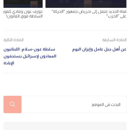
نتقل إلى تحريض جمهور "الحركة"
جوزف عون وفادي كفوري في بعبدا: أزلام
السلطة فوق القانون!
المادة السابقة
المادة التالية
‏عن أهل جبل عامل وإيران اليوم
سلطة عون-سلام: اللبنانيون
المعادون لإسرائيل يستحقون
الإبادة