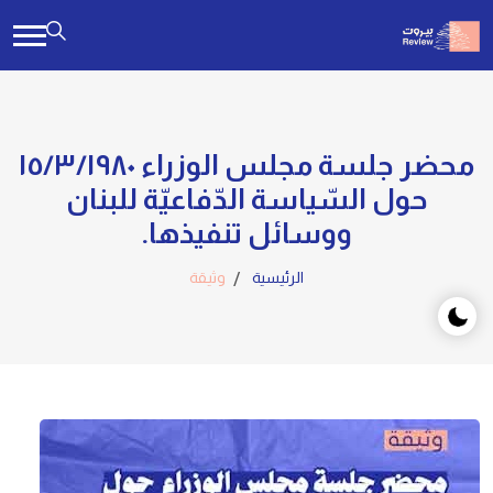
محضر جلسة مجلس الوزراء ١٥/٣/١٩٨٠
حول السّياسة الدّفاعيّة للبنان
ووسائل تنفيذها.
الرئيسية
وثيقة